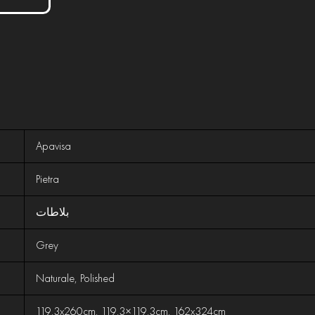
Apavisa
Pietra
بلاطات
Grey
Naturale, Polished
119.3x260cm, 119.3×119.3cm, 162x324cm