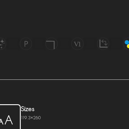
Uniform
Di
Wall
olish
Porcelain
Rectified
Appearance
Tech
&
Floor
Sizes
119.3×260