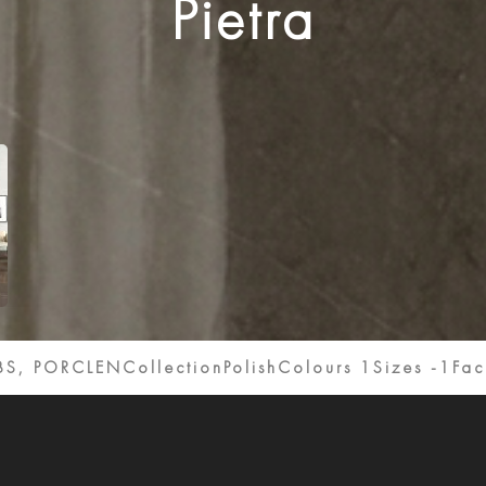
Pietra
BS, PORCLENCollection
Polish
Colours 1
Sizes -1
Fac